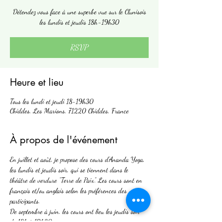
Détendez vous face à une superbe vue sur le Clunisois
les lundis et jeudis 18h-19h30
RSVP
Heure et lieu
Tous les lundi et jeudi 18-19h30
Chiddes, Les Marions, 71220 Chiddes, France
À propos de l'événement
En juillet et août, je propose des cours d'Ananda Yoga, 
les lundis et jeudis soir, qui se tiennent dans le 
théâtre de verdure "Terre de Paix". Les cours sont en 
français et/ou anglais selon les préférences des 
participants. 
De septembre à juin, les cours ont lieu les jeudis soir 
de 18h à 19h30.  